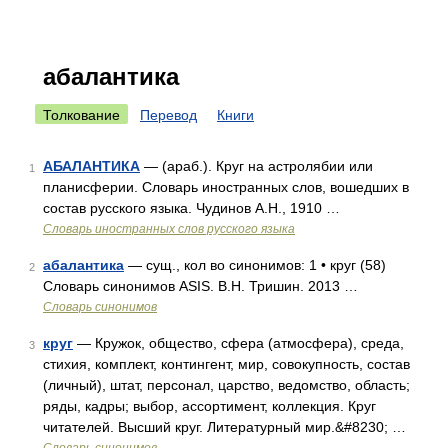
абалантика
Толкование
Перевод
Книги
АБАЛАНТИКА
— (араб.). Круг на астролябии или
1
планисферии. Словарь иностранных слов, вошедших в
состав русского языка. Чудинов А.Н., 1910 …
Словарь иностранных слов русского языка
абалантика
— сущ., кол во синонимов: 1 • круг (58)
2
Словарь синонимов ASIS. В.Н. Тришин. 2013 …
Словарь синонимов
круг
— Кружок, общество, сфера (атмосфера), среда,
3
стихия, комплект, контингент, мир, совокупность, состав
(личный), штат, персонал, царство, ведомство, область;
ряды, кадры; выбор, ассортимент, коллекция. Круг
читателей. Высший круг. Литературный мир.&#8230; …